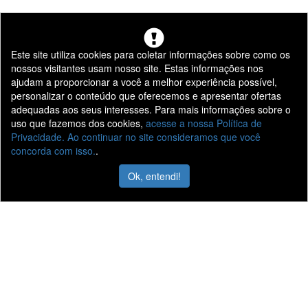
Este site utiliza cookies para coletar informações sobre como os
nossos visitantes usam nosso site. Estas informações nos
ajudam a proporcionar a você a melhor experiência possível,
personalizar o conteúdo que oferecemos e apresentar ofertas
adequadas aos seus interesses. Para mais informações sobre o
uso que fazemos dos cookies,
acesse a nossa Política de
Privacidade. Ao continuar no site consideramos que você
concorda com isso.
.
Ok, entendi!
Belcar Caminhões
Conheça a Belcar
Caminhões Novos
Localização
Seminovos
Trabalhe Conosco
Ofertas Novos